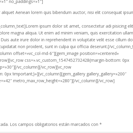
=»1″ no_paddings=»1″]
r aliquet Aenean lorem quis bibendum auctor, nisi elit consequat ipsu
olumn_text]Lorem ipsum dolor sit amet, consectetur adi pisicing elit
olore magna aliqua. Ut enim ad minim veniam, quis exercitation ulla
uis aute irure dolor in reprehenderit in voluptate velit esse cillum do
cupidatat non proident, sunt in culpa qui officia deserunt.[/vc_column_
column offset=»vc_col-md-6″][gem_image position=»centered»
vc_row][vc_row css=».vc_custom_1547452732428{margin-bottom: 0px
op=»30″][/vc_column][/vc_row][vc_row
0px !important;}»][vc_column][gem_gallery gallery_gallery=»200″
ize=»42″ metro_max_row_height=»280″][/vc_column][/vc_row]
cada.
Los campos obligatorios están marcados con
*