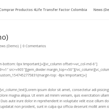
Comprar Productos 4Life Transfer Factor Colombia
News (D
mo)
ews (Demo)
|
0 Comentarios
bottom: 0px !important;}»][vc_column offset=»vc_col-md-6″]
d=»1″ src=»905″][gem_divider margin_top=»50″][/vc_column][vc_colu
_custom_1547452775831{margin-top: -8px !important;}»]
vc_column_text]Lorem ipsum dolor sit amet, consectetur adi pisicing 
olore magna aliqua. Ut enim ad minim veniam, quis exercitation ulla
uis aute irure dolor in reprehenderit in voluptate velit esse cillum do
cupidatat non proident, sunt in culpa qui officia deserunt mollit anim i