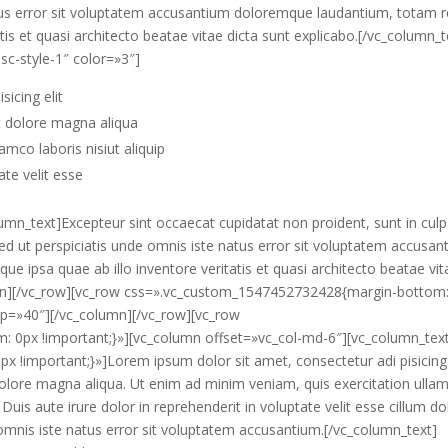
atus error sit voluptatem accusantium doloremque laudantium, totam 
tis et quasi architecto beatae vitae dicta sunt explicabo.[/vc_column_t
sc-style-1″ color=»3″]
icing elit
t dolore magna aliqua
mco laboris nisiut aliquip
ate velit esse
umn_text]Excepteur sint occaecat cupidatat non proident, sunt in cul
Sed ut perspiciatis unde omnis iste natus error sit voluptatem accusan
 ipsa quae ab illo inventore veritatis et quasi architecto beatae vit
lumn][/vc_row][vc_row css=».vc_custom_1547452732428{margin-bottom
op=»40″][/vc_column][/vc_row][vc_row
0px !important;}»][vc_column offset=»vc_col-md-6″][vc_column_tex
!important;}»]Lorem ipsum dolor sit amet, consectetur adi pisicing e
olore magna aliqua. Ut enim ad minim veniam, quis exercitation ulla
uis aute irure dolor in reprehenderit in voluptate velit esse cillum do
e omnis iste natus error sit voluptatem accusantium.[/vc_column_text]