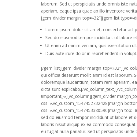
laborum. Sed ut perspiciatis unde omnis iste n
aperiam, eaque ipsa quae ab illo inventore verita
[gem_divider margin_top=»32″][gem_list type=»di
Lorem ipsum dolor sit amet, consectetur adi pis
Sed do eiusmod tempor incididunt ut labore e
Ut enim ad minim veniam, quis exercitation ulla
Duis aute irure dolor in reprehenderit in volupt
[/gem_list][gem_divider margin_top=»32″][vc_col
qui officia deserunt mollit anim id est laborum. 
doloremque laudantium, totam rem aperiam, eaque
dicta sunt explicabo.[/vc_column_text][/vc_co
!important;}»][vc_column][gem_divider margin_t
css=».vc_custom_1547452732428{margin-bottom: 
css=».vc_custom_1547453380590{margin-top: -8px 
sed do eiusmod tempor incididunt ut labore et d
laboris nisiut aliquip ex ea commodo consequat. D
eu fugiat nulla pariatur. Sed ut perspiciatis und