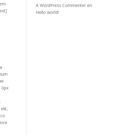
rem
A WordPress Commenter
en
ext]
Hello world!
pa
tium
ae
: 0px
t
lit,
mco
lore