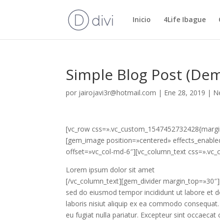
Inicio
4Life Ibague
Simple Blog Post (De
por
jairojavi3r@hotmail.com
|
Ene 28, 2019
|
N
[vc_row css=».vc_custom_1547452732428{margin-
[gem_image position=»centered» effects_enable
offset=»vc_col-md-6″][vc_column_text css=».vc
Lorem ipsum dolor sit amet
[/vc_column_text][gem_divider margin_top=»30″][
sed do eiusmod tempor incididunt ut labore et d
laboris nisiut aliquip ex ea commodo consequat. D
eu fugiat nulla pariatur. Excepteur sint occaecat 