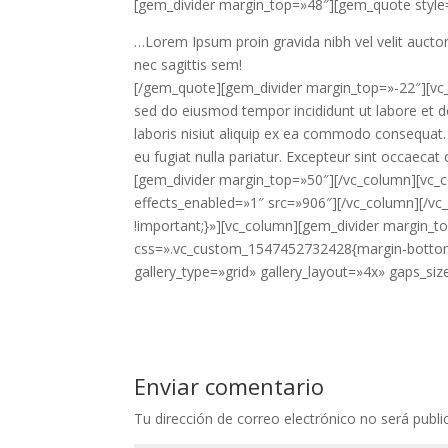
[gem_divider margin_top=»48″][gem_quote style
…Lorem Ipsum proin gravida nibh vel velit aucto
nec sagittis sem!
[/gem_quote][gem_divider margin_top=»-22″][vc_c
sed do eiusmod tempor incididunt ut labore et d
laboris nisiut aliquip ex ea commodo consequat. D
eu fugiat nulla pariatur. Excepteur sint occaecat 
[gem_divider margin_top=»50″][/vc_column][vc_
effects_enabled=»1″ src=»906″][/vc_column][/
!important;}»][vc_column][gem_divider margin_t
css=».vc_custom_1547452732428{margin-bottom: 
gallery_type=»grid» gallery_layout=»4x» gaps_s
Enviar comentario
Tu dirección de correo electrónico no será publi